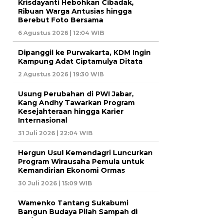
Krisdayanti Hebohkan Cibadak,
Ribuan Warga Antusias hingga
Berebut Foto Bersama
6 Agustus 2026 | 12:04 WIB
Dipanggil ke Purwakarta, KDM Ingin
Kampung Adat Ciptamulya Ditata
2 Agustus 2026 | 19:30 WIB
Usung Perubahan di PWI Jabar,
Kang Andhy Tawarkan Program
Kesejahteraan hingga Karier
Internasional
31 Juli 2026 | 22:04 WIB
Hergun Usul Kemendagri Luncurkan
Program Wirausaha Pemula untuk
Kemandirian Ekonomi Ormas
30 Juli 2026 | 15:09 WIB
Wamenko Tantang Sukabumi
Bangun Budaya Pilah Sampah di