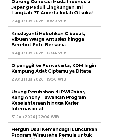
Dorong Generasi Muda Indonesia-
Jepang Peduli Lingkungan, Ini
Langkah PT Amerta Indah Otsuka!
7 Agustus 2026 | 10:20 WIB
Krisdayanti Hebohkan Cibadak,
Ribuan Warga Antusias hingga
Berebut Foto Bersama
6 Agustus 2026 | 12:04 WIB
Dipanggil ke Purwakarta, KDM Ingin
Kampung Adat Ciptamulya Ditata
2 Agustus 2026 | 19:30 WIB
Usung Perubahan di PWI Jabar,
Kang Andhy Tawarkan Program
Kesejahteraan hingga Karier
Internasional
31 Juli 2026 | 22:04 WIB
Hergun Usul Kemendagri Luncurkan
Program Wirausaha Pemula untuk