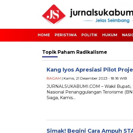
HOME
PERISTIWA
POLITIK
HUKUM
NASI
Topik
Paham Radikalisme
Kang Iyos Apresiasi Pilot Pro
RAGAM
| Kamis, 21 Desember 2023 - 18:18 WIB
JURNALSUKABUMI.COM – Wakil Bupati, Iy
Nasional Penanggulangan Terorisme (BN
Siaga, Kamis…
Simak! Begini Cara Ampuh STA