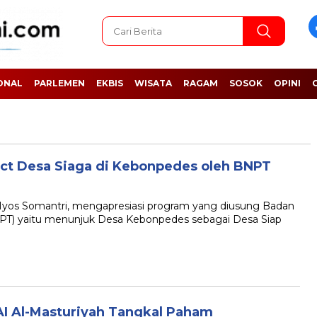
ONAL
PARLEMEN
EKBIS
WISATA
RAGAM
SOSOK
OPINI
ject Desa Siaga di Kebonpedes oleh BNPT
os Somantri, mengapresiasi program yang diusung Badan
PT) yaitu menunjuk Desa Kebonpedes sebagai Desa Siap
I Al-Masturiyah Tangkal Paham