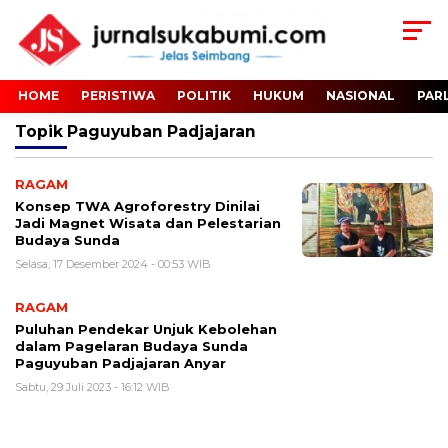
HOME
PERISTIWA
POLITIK
HUKUM
NASIONAL
PAR
Topik
Paguyuban Padjajaran
RAGAM
Konsep TWA Agroforestry Dinilai
Jadi Magnet Wisata dan Pelestarian
Budaya Sunda
Selasa, 17 Desember 2024 - 00:53 WIB
RAGAM
Puluhan Pendekar Unjuk Kebolehan
dalam Pagelaran Budaya Sunda
Paguyuban Padjajaran Anyar
Sabtu, 29 Juli 2023 - 16:12 WIB