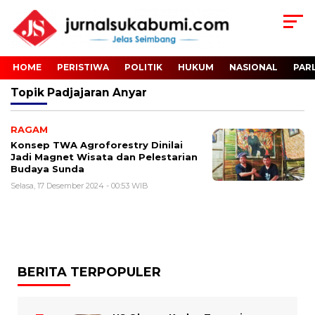
HOME
PERISTIWA
POLITIK
HUKUM
NASIONAL
PAR
Topik
Padjajaran Anyar
RAGAM
Konsep TWA Agroforestry Dinilai
Jadi Magnet Wisata dan Pelestarian
Budaya Sunda
Selasa, 17 Desember 2024 - 00:53 WIB
BERITA TERPOPULER