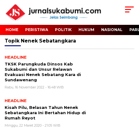
HOME
PERISTIWA
POLITIK
HUKUM
NASIONAL
PAR
Topik
Nenek Sebatangkara
HEADLINE
TKSK Parungkuda Dinsos Kab
Sukabumi dan Unsur Relawan
Evakuasi Nenek Sebatang Kara di
Sundawenang
Rabu, 16 November 2022 - 16:48 WIB
HEADLINE
Kisah Pilu, Belasan Tahun Nenek
Sebatangkara Ini Bertahan Hidup di
Rumah Reyot
Minggu, 22 Maret 2020 - 21:05 WIB