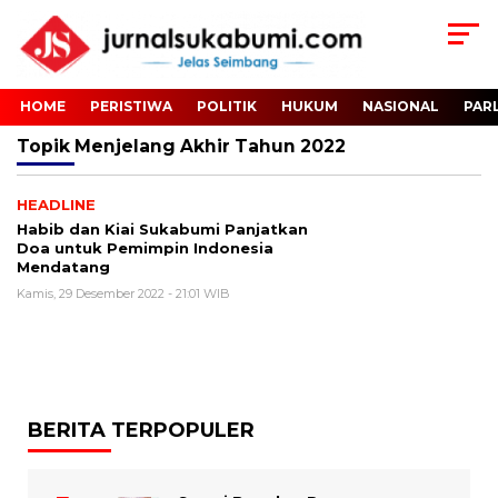
HOME
PERISTIWA
POLITIK
HUKUM
NASIONAL
PAR
Topik
Menjelang Akhir Tahun 2022
HEADLINE
Habib dan Kiai Sukabumi Panjatkan
Doa untuk Pemimpin Indonesia
Mendatang
Kamis, 29 Desember 2022 - 21:01 WIB
BERITA TERPOPULER