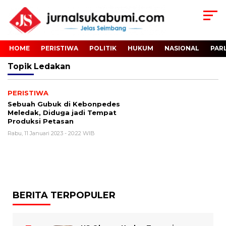
HOME
PERISTIWA
POLITIK
HUKUM
NASIONAL
PAR
Topik
Ledakan
PERISTIWA
Sebuah Gubuk di Kebonpedes
Meledak, Diduga jadi Tempat
Produksi Petasan
Rabu, 11 Januari 2023 - 20:22 WIB
BERITA TERPOPULER