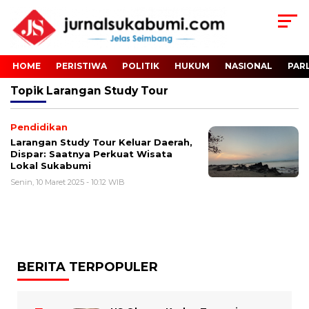
HOME
PERISTIWA
POLITIK
HUKUM
NASIONAL
PAR
Topik
Larangan Study Tour
Pendidikan
Larangan Study Tour Keluar Daerah,
Dispar: Saatnya Perkuat Wisata
Lokal Sukabumi
Senin, 10 Maret 2025 - 10:12 WIB
BERITA TERPOPULER