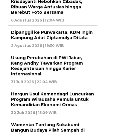
Krisdayanti Hebohkan Cibadak,
Ribuan Warga Antusias hingga
Berebut Foto Bersama
6 Agustus 2026 | 12:04 WIB
Dipanggil ke Purwakarta, KDM Ingin
Kampung Adat Ciptamulya Ditata
2 Agustus 2026 | 19:30 WIB
Usung Perubahan di PWI Jabar,
Kang Andhy Tawarkan Program
Kesejahteraan hingga Karier
Internasional
31 Juli 2026 | 22:04 WIB
Hergun Usul Kemendagri Luncurkan
Program Wirausaha Pemula untuk
Kemandirian Ekonomi Ormas
30 Juli 2026 | 15:09 WIB
Wamenko Tantang Sukabumi
Bangun Budaya Pilah Sampah di