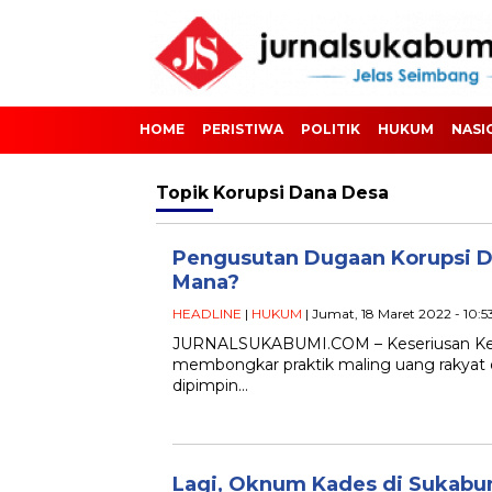
HOME
PERISTIWA
POLITIK
HUKUM
NASI
Topik
Korupsi Dana Desa
Pengusutan Dugaan Korupsi D
Mana?
HEADLINE
|
HUKUM
| Jumat, 18 Maret 2022 - 10:
JURNALSUKABUMI.COM – Keseriusan Keja
membongkar praktik maling uang rakyat da
dipimpin…
Lagi, Oknum Kades di Sukabu