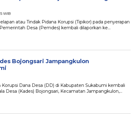
05 WIB
n atau Tindak Pidana Korupsi (Tipikor) pada penyerapan
 Pemerintah Desa (Pemdes) kembali dilaporkan ke…
ades Bojongsari Jampangkulon
umi
orupsi Dana Desa (DD) di Kabupaten Sukabumi kembali
Kepala Desa (Kades) Bojongsari, Kecamatan Jampangkulon,…