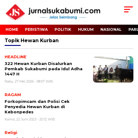
HOME
PERISTIWA
POLITIK
HUKUM
NASIONAL
PAR
Topik
Hewan Kurban
HEADLINE
322 Hewan Kurban Disalurkan
Pemkab Sukabumi pada Idul Adha
1447 H
Rabu, 27 Mei 2026 - 08:57 WIB
RAGAM
Forkopimcam dan Polisi Cek
Penyedia Hewan Kurban di
Kebonpedes
Kamis, 22 Juni 2023 - 20:12 WIB
Religi