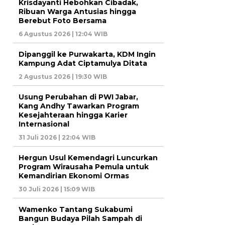
Krisdayanti Hebohkan Cibadak,
Ribuan Warga Antusias hingga
Berebut Foto Bersama
6 Agustus 2026 | 12:04 WIB
Dipanggil ke Purwakarta, KDM Ingin
Kampung Adat Ciptamulya Ditata
2 Agustus 2026 | 19:30 WIB
Usung Perubahan di PWI Jabar,
Kang Andhy Tawarkan Program
Kesejahteraan hingga Karier
Internasional
31 Juli 2026 | 22:04 WIB
Hergun Usul Kemendagri Luncurkan
Program Wirausaha Pemula untuk
Kemandirian Ekonomi Ormas
30 Juli 2026 | 15:09 WIB
Wamenko Tantang Sukabumi
Bangun Budaya Pilah Sampah di