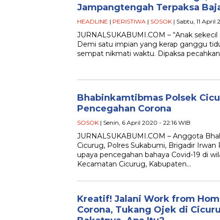
Jampangtengah Terpaksa Baj
HEADLINE
|
PERISTIWA
|
SOSOK
| Sabtu, 11 Apri
JURNALSUKABUMI.COM – “Anak sekecil it
Demi satu impian yang kerap ganggu tidu
sempat nikmati waktu. Dipaksa pecahkan
Bhabinkamtibmas Polsek Cicu
Pencegahan Corona
SOSOK
| Senin, 6 April 2020 - 22:16 WIB
JURNALSUKABUMI.COM – Anggota Bhab
Cicurug, Polres Sukabumi, Brigadir Irwa
upaya pencegahan bahaya Covid-19 di wi
Kecamatan Cicurug, Kabupaten…
Kreatif! Jalani Work from Ho
Corona, Tukang Ojek di Cicu