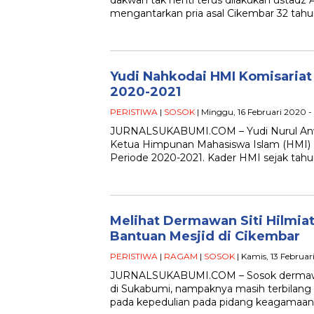
dakwah tak henti terus dilakukan ustadz
mengantarkan pria asal Cikembar 32 tah
Yudi Nahkodai HMI Komisariat
2020-2021
PERISTIWA
|
SOSOK
| Minggu, 16 Februari 2020 -
JURNALSUKABUMI.COM – Yudi Nurul Anwar
Ketua Himpunan Mahasiswa Islam (HMI) 
Periode 2020-2021. Kader HMI sejak tah
Melihat Dermawan Siti Hilmiat
Bantuan Mesjid di Cikembar
PERISTIWA
|
RAGAM
|
SOSOK
| Kamis, 13 Februar
JURNALSUKABUMI.COM – Sosok dermaw
di Sukabumi, nampaknya masih terbilang s
pada kepedulian pada pidang keagamaan