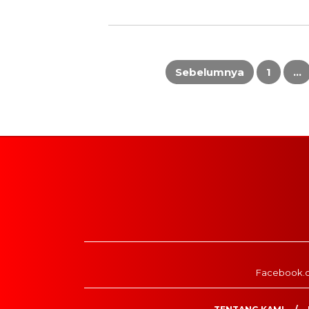
Paginasi
pos
Sebelumnya
1
…
Facebook.