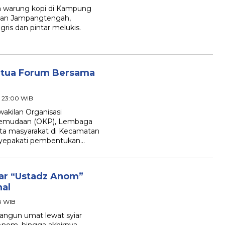
warung kopi di Kampung
tan Jampangtengah,
ris dan pintar melukis.
etua Forum Bersama
- 23:00 WIB
kilan Organisasi
epemudaan (OKP), Lembaga
ta masyarakat di Kecamatan
nyepakati pembentukan…
ar “Ustadz Anom”
nal
58 WIB
gun umat lewat syiar