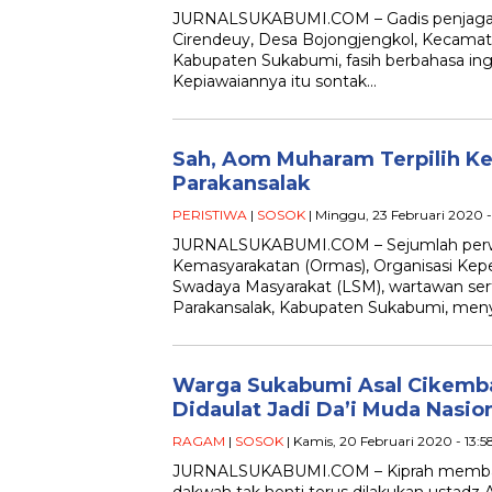
JURNALSUKABUMI.COM – Gadis penjaga 
Cirendeuy, Desa Bojongjengkol, Kecama
Kabupaten Sukabumi, fasih berbahasa ingg
Kepiawaiannya itu sontak…
Sah, Aom Muharam Terpilih K
Parakansalak
PERISTIWA
|
SOSOK
| Minggu, 23 Februari 2020 
JURNALSUKABUMI.COM – Sejumlah perwa
Kemasyarakatan (Ormas), Organisasi K
Swadaya Masyarakat (LSM), wartawan ser
Parakansalak, Kabupaten Sukabumi, me
Warga Sukabumi Asal Cikemb
Didaulat Jadi Da’i Muda Nasio
RAGAM
|
SOSOK
| Kamis, 20 Februari 2020 - 13:
JURNALSUKABUMI.COM – Kiprah memban