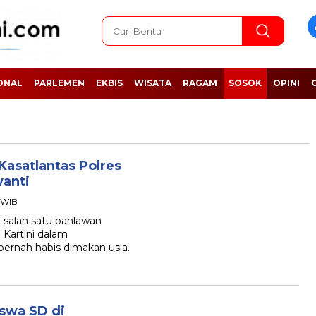
ONAL
PARLEMEN
EKBIS
WISATA
RAGAM
SOSOK
OPINI
 Kasatlantas Polres
wanti
6 WIB
alah satu pahlawan
 Kartini dalam
ernah habis dimakan usia.
iswa SD di