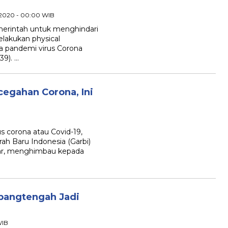
l 2020 - 00:00 WIB
intah untuk menghindari
elakukan physical
sa pandemi virus Corona
39). …
cegahan Corona, Ini
 corona atau Covid-19,
ah Baru Indonesia (Garbi)
r, menghimbau kepada
pangtengah Jadi
WIB