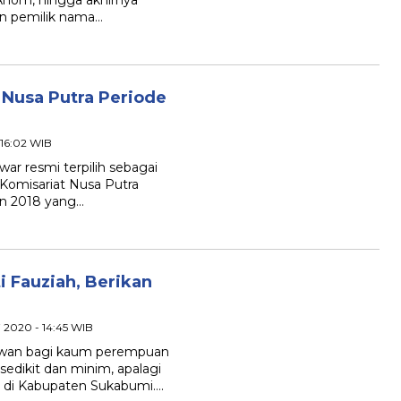
 Anom, hingga akhirnya
un pemilik nama…
 Nusa Putra Periode
 16:02 WIB
 resmi terpilih sebagai
Komisariat Nusa Putra
un 2018 yang…
i Fauziah, Berikan
i 2020 - 14:45 WIB
an bagi kaum perempuan
edikit dan minim, apalagi
 di Kabupaten Sukabumi….