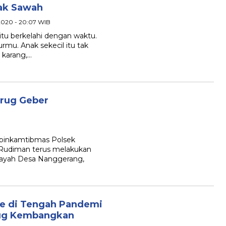
ak Sawah
l 2020 - 20:07 WIB
u berkelahi dengan waktu.
rmu. Anak sekecil itu tak
 karang,…
rug Geber
inkamtibmas Polsek
n Rudiman terus melakukan
layah Desa Nanggerang,
me di Tengah Pandemi
rug Kembangkan