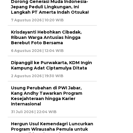
Dorong Generasi Muda Indonesia-
Jepang Peduli Lingkungan, Ini
Langkah PT Amerta Indah Otsuka!
7 Agustus 2026 | 10:20 WIB
Krisdayanti Hebohkan Cibadak,
Ribuan Warga Antusias hingga
Berebut Foto Bersama
6 Agustus 2026 | 12:04 WIB
Dipanggil ke Purwakarta, KDM Ingin
Kampung Adat Ciptamulya Ditata
2 Agustus 2026 | 19:30 WIB
Usung Perubahan di PWI Jabar,
Kang Andhy Tawarkan Program
Kesejahteraan hingga Karier
Internasional
31 Juli 2026 | 22:04 WIB
Hergun Usul Kemendagri Luncurkan
Program Wirausaha Pemula untuk