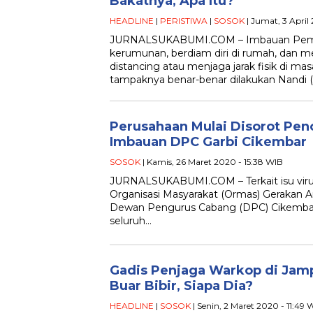
Bakatnya, Apa Itu?
HEADLINE
|
PERISTIWA
|
SOSOK
| Jumat, 3 Apri
JURNALSUKABUMI.COM – Imbauan Pemer
kerumunan, berdiam diri di rumah, dan m
distancing atau menjaga jarak fisik di ma
tampaknya benar-benar dilakukan Nandi (
Perusahaan Mulai Disorot Pen
Imbauan DPC Garbi Cikembar
SOSOK
| Kamis, 26 Maret 2020 - 15:38 WIB
JURNALSUKABUMI.COM – Terkait isu virus
Organisasi Masyarakat (Ormas) Gerakan Ar
Dewan Pengurus Cabang (DPC) Cikemba
seluruh…
Gadis Penjaga Warkop di Jam
Buar Bibir, Siapa Dia?
HEADLINE
|
SOSOK
| Senin, 2 Maret 2020 - 11:49 