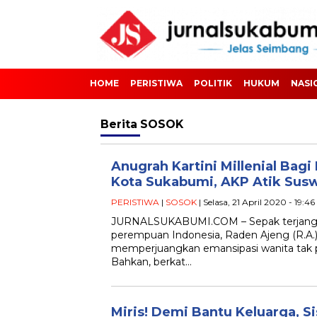
HOME
PERISTIWA
POLITIK
HUKUM
NASI
Berita
SOSOK
Anugrah Kartini Millenial Bagi
Kota Sukabumi, AKP Atik Sus
PERISTIWA
|
SOSOK
| Selasa, 21 April 2020 - 19:4
JURNALSUKABUMI.COM – Sepak terjang s
perempuan Indonesia, Raden Ajeng (R.A.)
memperjuangkan emansipasi wanita tak p
Bahkan, berkat…
Miris! Demi Bantu Keluarga, S