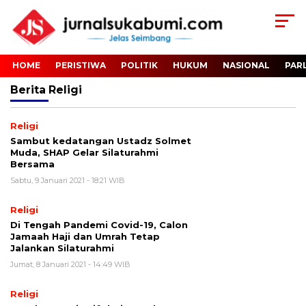
HOME
PERISTIWA
POLITIK
HUKUM
NASIONAL
PAR
Berita
Religi
Religi
Sambut kedatangan Ustadz Solmet
Muda, SHAP Gelar Silaturahmi
Bersama
Sabtu, 9 Januari 2021 - 18:21 WIB
Religi
Di Tengah Pandemi Covid-19, Calon
Jamaah Haji dan Umrah Tetap
Jalankan Silaturahmi
Jumat, 8 Januari 2021 - 14:49 WIB
Religi