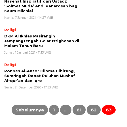
Nasehat Inspiratif dari Ustadz
‘Solmet Muda’ Andi Panarosan bagi
Kaum Milenial
Kamis, 7 Januari 2021 - 14:27 WIB
Religi
DKM Al Ikhlas Pasirangin
Jampangtengah Gelar Istighosah di
Malam Tahun Baru
Jumat, 1 Januari 2021 - 11:13 WIB
Religi
Ponpes Al-Ansor Ciloma Cibitung,
Sumringah Dapat Puluhan Mushaf
Al-qur’an dan Iqro
Senin, 21 Desember 2020 - 17:53 WIB
Paginasi
pos
Sebelumnya
1
…
61
62
63