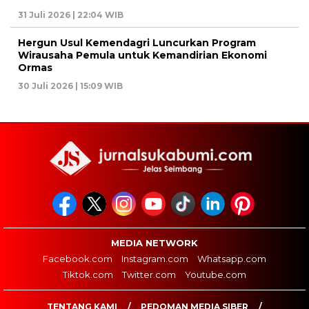
31 Juli 2026 | 22:04 WIB
Hergun Usul Kemendagri Luncurkan Program
Wirausaha Pemula untuk Kemandirian Ekonomi
Ormas
30 Juli 2026 | 15:09 WIB
MEDIA NETWORK
Facebook.com
Instagram.com
Whatsapp.com
Tiktok.com
Twitter.com
Youtube.com
TENTANG KAMI
PEDOMAN MEDIA SIBER