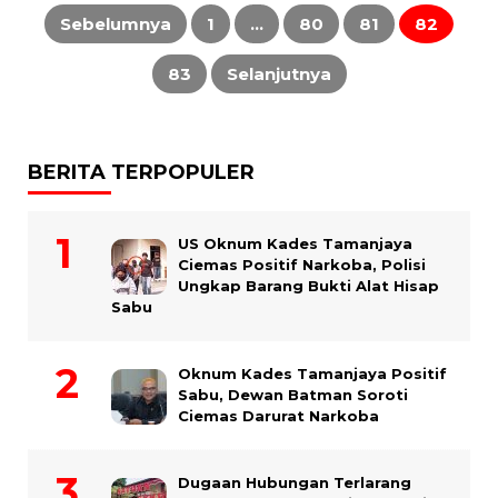
Paginasi
pos
Sebelumnya
1
…
80
81
82
83
Selanjutnya
BERITA TERPOPULER
US Oknum Kades Tamanjaya
Ciemas Positif Narkoba, Polisi
Ungkap Barang Bukti Alat Hisap
Sabu
Oknum Kades Tamanjaya Positif
Sabu, Dewan Batman Soroti
Ciemas Darurat Narkoba
Dugaan Hubungan Terlarang