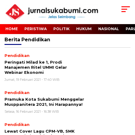
HOME
PERISTIWA
POLITIK
HUKUM
NASIONAL
PAR
Berita
Pendidikan
Pendidikan
Peringati Milad ke 1, Prodi
Manajemen Ritel UMMI Gelar
Webinar Ekonomi
Jumat, 19 Februari 2021 - 17:40 WIB
Pendidikan
Pramuka Kota Sukabumi Menggelar
Musppanitera 2021, Ini Harapannya!
Selasa, 16 Februari 2021 - 16:38 WIB
Pendidikan
Lewat Cover Lagu CPM-VB, SMK