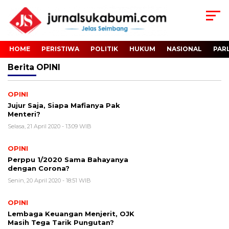
HOME
PERISTIWA
POLITIK
HUKUM
NASIONAL
PAR
Berita
OPINI
OPINI
Jujur Saja, Siapa Mafianya Pak
Menteri?
Selasa, 21 April 2020 - 13:09 WIB
OPINI
Perppu 1/2020 Sama Bahayanya
dengan Corona?
Senin, 20 April 2020 - 18:51 WIB
OPINI
Lembaga Keuangan Menjerit, OJK
Masih Tega Tarik Pungutan?