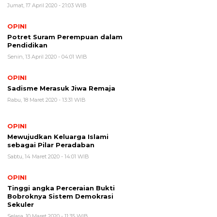
Jumat, 17 April 2020 - 21:03 WIB
OPINI
​Potret Suram Perempuan dalam
Pendidikan
Senin, 13 April 2020 - 04:01 WIB
OPINI
​Sadisme Merasuk Jiwa Remaja
Rabu, 18 Maret 2020 - 13:31 WIB
OPINI
Mewujudkan Keluarga Islami
sebagai Pilar Peradaban
Sabtu, 14 Maret 2020 - 14:01 WIB
OPINI
Tinggi angka Perceraian Bukti
Bobroknya Sistem Demokrasi
Sekuler
Selasa, 10 Maret 2020 - 11:35 WIB