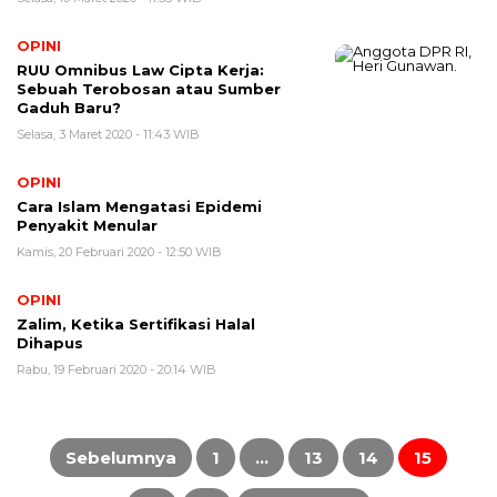
OPINI
​RUU Omnibus Law Cipta Kerja:
Sebuah Terobosan atau Sumber
Gaduh Baru?
Selasa, 3 Maret 2020 - 11:43 WIB
OPINI
Cara Islam Mengatasi Epidemi
Penyakit Menular
Kamis, 20 Februari 2020 - 12:50 WIB
OPINI
Zalim, Ketika Sertifikasi Halal
Dihapus
Rabu, 19 Februari 2020 - 20:14 WIB
Paginasi
pos
Sebelumnya
1
…
13
14
15