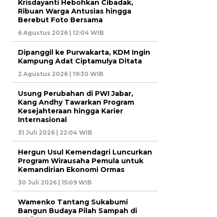
Krisdayanti Hebohkan Cibadak,
Ribuan Warga Antusias hingga
Berebut Foto Bersama
6 Agustus 2026 | 12:04 WIB
Dipanggil ke Purwakarta, KDM Ingin
Kampung Adat Ciptamulya Ditata
2 Agustus 2026 | 19:30 WIB
Usung Perubahan di PWI Jabar,
Kang Andhy Tawarkan Program
Kesejahteraan hingga Karier
Internasional
31 Juli 2026 | 22:04 WIB
Hergun Usul Kemendagri Luncurkan
Program Wirausaha Pemula untuk
Kemandirian Ekonomi Ormas
30 Juli 2026 | 15:09 WIB
Wamenko Tantang Sukabumi
Bangun Budaya Pilah Sampah di