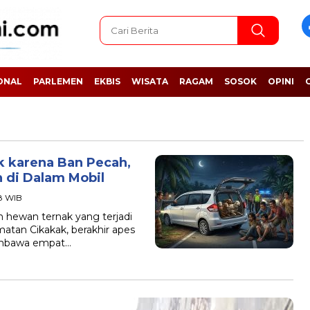
ONAL
PARLEMEN
EKBIS
WISATA
RAGAM
SOSOK
OPINI
k karena Ban Pecah,
 di Dalam Mobil
38 WIB
hewan ternak yang terjadi
matan Cikakak, berakhir apes
membawa empat…