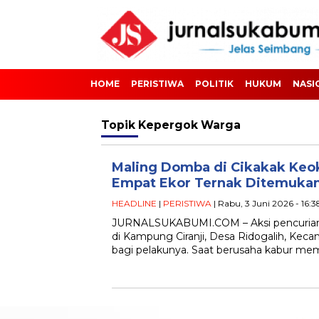
HOME
PERISTIWA
POLITIK
HUKUM
NASI
Topik
Kepergok Warga
Maling Domba di Cikakak Keo
Empat Ekor Ternak Ditemukan
HEADLINE
|
PERISTIWA
| Rabu, 3 Juni 2026 - 16:
JURNALSUKABUMI.COM – Aksi pencurian 
di Kampung Ciranji, Desa Ridogalih, Keca
bagi pelakunya. Saat berusaha kabur 