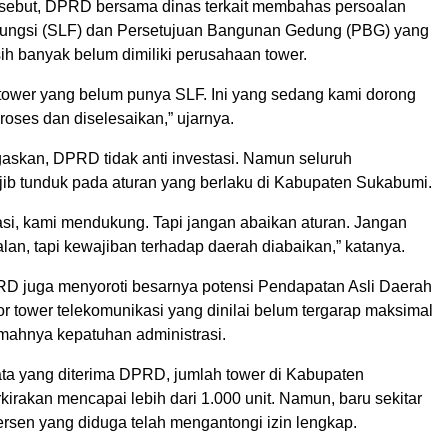
rsebut, DPRD bersama dinas terkait membahas persoalan
k Fungsi (SLF) dan Persetujuan Bangunan Gedung (PBG) yang
ih banyak belum dimiliki perusahaan tower.
tower yang belum punya SLF. Ini yang sedang kami dorong
roses dan diselesaikan,” ujarnya.
kan, DPRD tidak anti investasi. Namun seluruh
ib tunduk pada aturan yang berlaku di Kabupaten Sukabumi.
asi, kami mendukung. Tapi jangan abaikan aturan. Jangan
alan, tapi kewajiban terhadap daerah diabaikan,” katanya.
RD juga menyoroti besarnya potensi Pendapatan Asli Daerah
or tower telekomunikasi yang dinilai belum tergarap maksimal
emahnya kepatuhan administrasi.
ta yang diterima DPRD, jumlah tower di Kabupaten
irakan mencapai lebih dari 1.000 unit. Namun, baru sekitar
ersen yang diduga telah mengantongi izin lengkap.