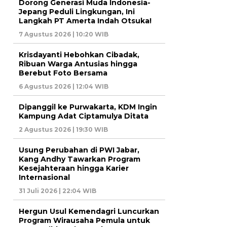
Dorong Generasi Muda Indonesia-
Jepang Peduli Lingkungan, Ini
Langkah PT Amerta Indah Otsuka!
7 Agustus 2026 | 10:20 WIB
Krisdayanti Hebohkan Cibadak,
Ribuan Warga Antusias hingga
Berebut Foto Bersama
6 Agustus 2026 | 12:04 WIB
Dipanggil ke Purwakarta, KDM Ingin
Kampung Adat Ciptamulya Ditata
2 Agustus 2026 | 19:30 WIB
Usung Perubahan di PWI Jabar,
Kang Andhy Tawarkan Program
Kesejahteraan hingga Karier
Internasional
31 Juli 2026 | 22:04 WIB
Hergun Usul Kemendagri Luncurkan
Program Wirausaha Pemula untuk