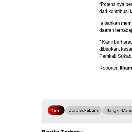
“Potensinya bes
dari kontribusi
Ia bahkan memb
daerah terhada
” Kami berharap
dibiarkan, kes
Pemkab Sukabu
Reporter:
Ilha
Tag :
Dprd Sukabumi
Mangkir Dala