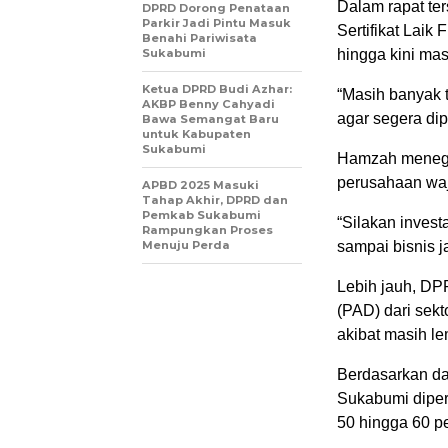
Dalam rapat te
DPRD Dorong Penataan
Parkir Jadi Pintu Masuk
Sertifikat Lai
Benahi Pariwisata
Sukabumi
hingga kini mas
Ketua DPRD Budi Azhar:
“Masih banyak 
AKBP Benny Cahyadi
agar segera dip
Bawa Semangat Baru
untuk Kabupaten
Sukabumi
Hamzah menegas
perusahaan waj
APBD 2025 Masuki
Tahap Akhir, DPRD dan
Pemkab Sukabumi
“Silakan invest
Rampungkan Proses
Menuju Perda
sampai bisnis j
Lebih jauh, DP
(PAD) dari sekt
akibat masih l
Berdasarkan da
Sukabumi diperk
50 hingga 60 p