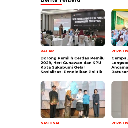
Berita Terbaru
RAGAM
PERISTI
Dorong Pemilih Cerdas Pemilu
Gempa,
2029, Heri Gunawan dan KPU
Longsor
Kota Sukabumi Gelar
Ancama
Sosialisasi Pendidikan Politik
Ratusan
NASIONAL
PERISTI