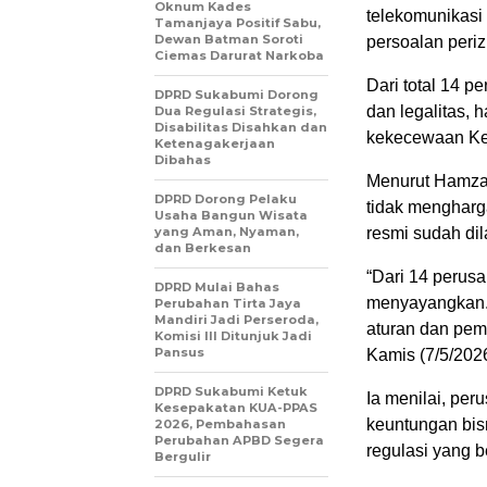
Oknum Kades
telekomunikasi
Tamanjaya Positif Sabu,
Dewan Batman Soroti
persoalan periz
Ciemas Darurat Narkoba
Dari total 14 
DPRD Sukabumi Dorong
dan legalitas, 
Dua Regulasi Strategis,
Disabilitas Disahkan dan
kekecewaan Ke
Ketenagakerjaan
Dibahas
Menurut Hamzah
DPRD Dorong Pelaku
tidak mengharg
Usaha Bangun Wisata
yang Aman, Nyaman,
resmi sudah di
dan Berkesan
“Dari 14 perus
DPRD Mulai Bahas
menyayangkan. 
Perubahan Tirta Jaya
Mandiri Jadi Perseroda,
aturan dan pem
Komisi III Ditunjuk Jadi
Pansus
Kamis (7/5/2026
DPRD Sukabumi Ketuk
Ia menilai, pe
Kesepakatan KUA-PPAS
keuntungan bis
2026, Pembahasan
Perubahan APBD Segera
regulasi yang b
Bergulir