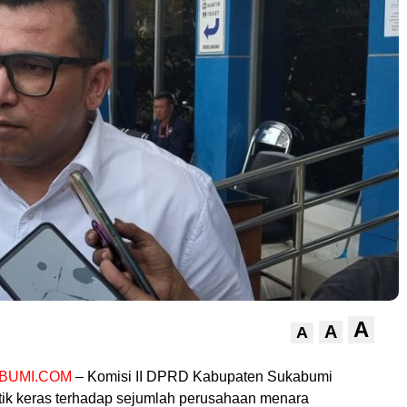
A
A
A
BUMI.COM
– Komisi II DPRD Kabupaten Sukabumi
itik keras terhadap sejumlah perusahaan menara