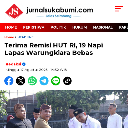
HOME
PERISTIWA
POLITIK
HUKUM
NASIONAL
PAR
/
Home
HEADLINE
Terima Remisi HUT RI, 19 Napi
Lapas Warungkiara Bebas
Redaksi
Minggu, 17 Agustus 2025
- 14:32 WIB