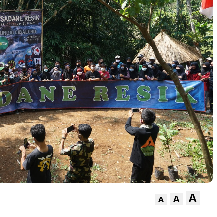
A
A
A