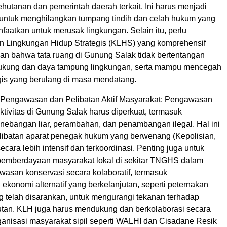
hutanan dan pemerintah daerah terkait. Ini harus menjadi
a untuk menghilangkan tumpang tindih dan celah hukum yang
nfaatkan untuk merusak lingkungan. Selain itu, perlu
an Lingkungan Hidup Strategis (KLHS) yang komprehensif
an bahwa tata ruang di Gunung Salak tidak bertentangan
ukung dan daya tampung lingkungan, serta mampu mencegah
is yang berulang di masa mendatang.
 Pengawasan dan Pelibatan Aktif Masyarakat: Pengawasan
aktivitas di Gunung Salak harus diperkuat, termasuk
ebangan liar, perambahan, dan penambangan ilegal. Hal ini
ibatan aparat penegak hukum yang berwenang (Kepolisian,
ara lebih intensif dan terkoordinasi. Penting juga untuk
emberdayaan masyarakat lokal di sekitar TNGHS dalam
wasan konservasi secara kolaboratif, termasuk
konomi alternatif yang berkelanjutan, seperti peternakan
g telah disarankan, untuk mengurangi tekanan terhadap
tan. KLH juga harus mendukung dan berkolaborasi secara
ganisasi masyarakat sipil seperti WALHI dan Cisadane Resik