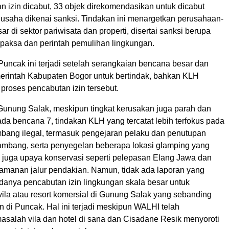
n izin dicabut, 33 objek direkomendasikan untuk dicabut
1 usaha dikenai sanksi. Tindakan ini menargetkan perusahaan-
r di sektor pariwisata dan properti, disertai sanksi berupa
aksa dan perintah pemulihan lingkungan.
Puncak ini terjadi setelah serangkaian bencana besar dan
rintah Kabupaten Bogor untuk bertindak, bahkan KLH
proses pencabutan izin tersebut.
 Gunung Salak, meskipun tingkat kerusakan juga parah dan
ada bencana 7, tindakan KLH yang tercatat lebih terfokus pada
bang ilegal, termasuk pengejaran pelaku dan penutupan
k tambang, serta penyegelan beberapa lokasi glamping yang
 juga upaya konservasi seperti pelepasan Elang Jawa dan
amanan jalur pendakian. Namun, tidak ada laporan yang
anya pencabutan izin lingkungan skala besar untuk
la atau resort komersial di Gunung Salak yang sebanding
 di Puncak. Hal ini terjadi meskipun WALHI telah
salah vila dan hotel di sana dan Cisadane Resik menyoroti