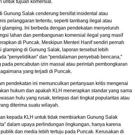
an untuk tujuan komersial.
i Gunung Salak cenderung bersifat insidental atau
is pelanggaran tertentu, seperti tambang ilegal atau
i glamping. Ini berbeda dengan pendekatan menyeluruh
fungsi lahan dan pembangunan komersial ilegal yang masif
terapkan di Puncak. Meskipun Menteri Hanif sendiri pernah
 glamping di Gunung Salak, laporan tersebut lebih
da “penyelidikan” dan “pendalaman penyebab bencana,”
 pada pencabutan izin massal atau perintah pembongkaran
bagaimana yang terjadi di Puncak.
m pendekatan ini memunculkan pertanyaan kritis mengenai
egakan hukum dan apakah KLH menerapkan standar yang sama
asan hulu yang rusak, terlepas dari tingkat popularitas atau
ang diterima suatu wilayah.
an kepada KLH untuk tidak membiarkan Gunung Salak
buta” dalam upaya perlindungan lingkungan, hanya karena
 publik dan media lebih tertuju pada Puncak. Kerusakan di