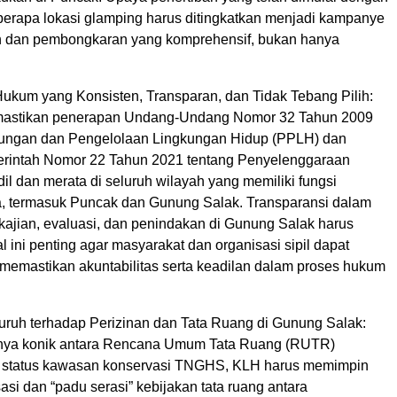
erapa lokasi glamping harus ditingkatkan menjadi kampanye
n dan pembongkaran yang komprehensif, bukan hanya
ukum yang Konsisten, Transparan, dan Tidak Tebang Pilih:
astikan penerapan Undang-Undang Nomor 32 Tahun 2009
dungan dan Pengelolaan Lingkungan Hidup (PPLH) dan
rintah Nomor 22 Tahun 2021 tentang Penyelenggaraan
l dan merata di seluruh wilayah yang memiliki fungsi
a, termasuk Puncak dan Gunung Salak. Transparansi dalam
kajian, evaluasi, dan penindakan di Gunung Salak harus
al ini penting agar masyarakat dan organisasi sipil dapat
emastikan akuntabilitas serta keadilan dalam proses hukum
luruh terhadap Perizinan dan Tata Ruang di Gunung Salak:
nya konik antara Rencana Umum Tata Ruang (RUTR)
 status kawasan konservasi TNGHS, KLH harus memimpin
asi dan “padu serasi” kebijakan tata ruang antara