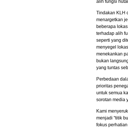
alih fungsi hut
Tindakan KLH d
menargetkan jen
beberapa lokas
terhadap alih 
seperti yang di
menyegel lokasi
menekankan pa
bukan langsung
yang tuntas se
Perbedaan dala
prioritas pen
untuk semua kaw
sorotan media y
Kami menyeruk
menjadi “titik 
fokus perhatian