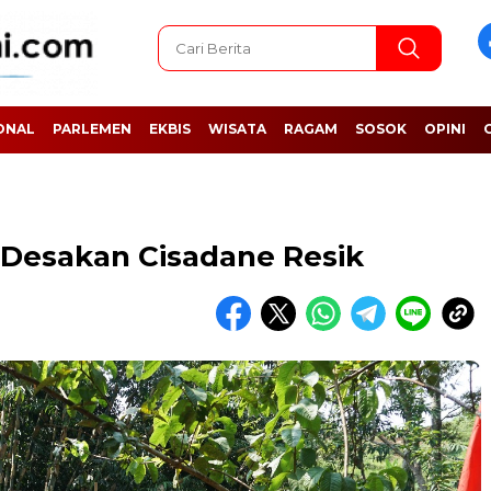
ONAL
PARLEMEN
EKBIS
WISATA
RAGAM
SOSOK
OPINI
 Desakan Cisadane Resik