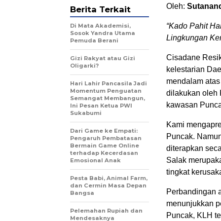
Oleh:
Sutanand
Berita Terkait
“Kado Pahit Ha
Di Mata Akademisi,
Sosok Yandra Utama
Lingkungan Ke
Pemuda Berani
Cisadane Resik
Gizi Rakyat atau Gizi
Oligarki?
kelestarian Da
mendalam atas
Hari Lahir Pancasila Jadi
Momentum Penguatan
dilakukan oleh
Semangat Membangun,
kawasan Punca
Ini Pesan Ketua PWI
Sukabumi
Kami mengapres
Dari Game ke Empati:
Puncak. Namun,
Pengaruh Pembatasan
Bermain Game Online
diterapkan sec
terhadap Kecerdasan
Salak merupaka
Emosional Anak
tingkat kerusak
Pesta Babi, Animal Farm,
dan Cermin Masa Depan
Perbandingan a
Bangsa
menunjukkan pe
Pelemahan Rupiah dan
Puncak, KLH te
Mendesaknya