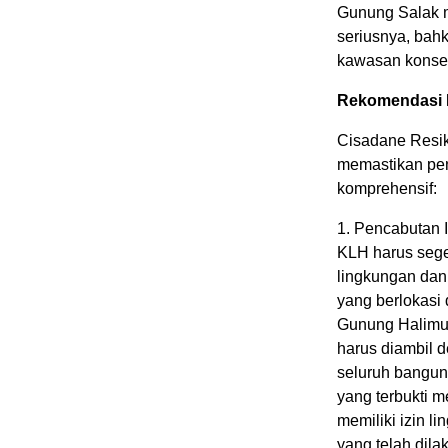
Gunung Salak m
seriusnya, bah
kawasan konser
Rekomendasi K
Cisadane Resi
memastikan pen
komprehensif:
1. Pencabutan 
KLH harus sege
lingkungan dan
yang berlokasi
Gunung Halimun
harus diambil 
seluruh banguna
yang terbukti m
memiliki izin l
yang telah dil