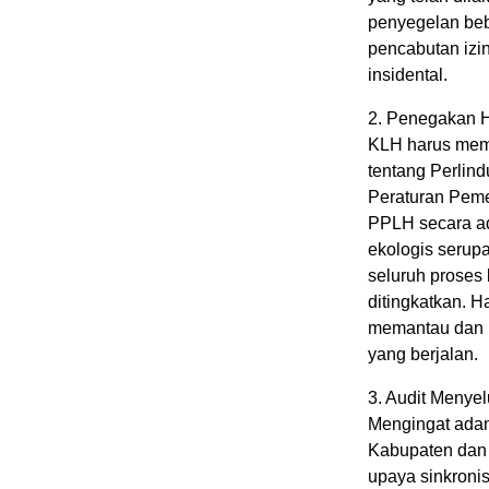
penyegelan beb
pencabutan izi
insidental.
2. Penegakan H
KLH harus mem
tentang Perlin
Peraturan Peme
PPLH secara adi
ekologis serup
seluruh proses 
ditingkatkan. H
memantau dan m
yang berjalan.
3. Audit Menye
Mengingat ada
Kabupaten dan
upaya sinkronis