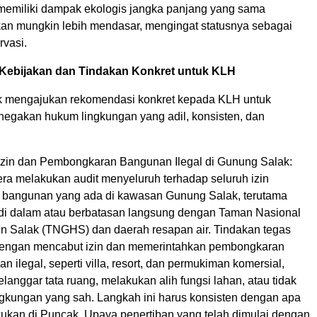
emiliki dampak ekologis jangka panjang yang sama
kan mungkin lebih mendasar, mengingat statusnya sebagai
vasi.
ebijakan dan Tindakan Konkret untuk KLH
k mengajukan rekomendasi konkret kepada KLH untuk
egakan hukum lingkungan yang adil, konsisten, dan
Izin dan Pembongkaran Bangunan Ilegal di Gunung Salak:
ra melakukan audit menyeluruh terhadap seluruh izin
 bangunan yang ada di kawasan Gunung Salak, terutama
 di dalam atau berbatasan langsung dengan Taman Nasional
 Salak (TNGHS) dan daerah resapan air. Tindakan tegas
dengan mencabut izin dan memerintahkan pembongkaran
n ilegal, seperti villa, resort, dan permukiman komersial,
elanggar tata ruang, melakukan alih fungsi lahan, atau tidak
ingkungan yang sah. Langkah ini harus konsisten dengan apa
akukan di Puncak. Upaya penertiban yang telah dimulai dengan