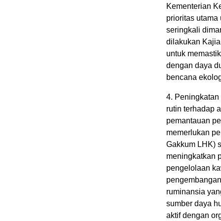
Kementerian Ke
prioritas utam
seringkali dima
dilakukan Kaji
untuk memastik
dengan daya d
bencana ekolog
4. Peningkatan
rutin terhadap 
pemantauan pen
memerlukan pel
Gakkum LHK) sec
meningkatkan p
pengelolaan ka
pengembangan e
ruminansia yan
sumber daya hu
aktif dengan or