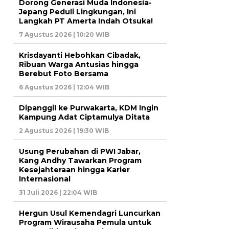
Dorong Generasi Muda Indonesia-
Jepang Peduli Lingkungan, Ini
Langkah PT Amerta Indah Otsuka!
7 Agustus 2026 | 10:20 WIB
Krisdayanti Hebohkan Cibadak,
Ribuan Warga Antusias hingga
Berebut Foto Bersama
6 Agustus 2026 | 12:04 WIB
Dipanggil ke Purwakarta, KDM Ingin
Kampung Adat Ciptamulya Ditata
2 Agustus 2026 | 19:30 WIB
Usung Perubahan di PWI Jabar,
Kang Andhy Tawarkan Program
Kesejahteraan hingga Karier
Internasional
31 Juli 2026 | 22:04 WIB
Hergun Usul Kemendagri Luncurkan
Program Wirausaha Pemula untuk