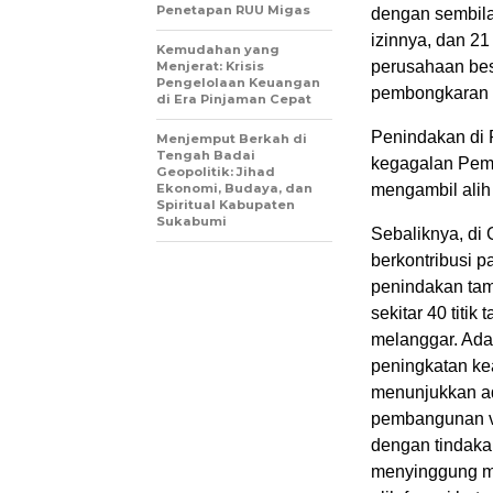
Penetapan RUU Migas
dengan sembila
izinnya, dan 2
Kemudahan yang
perusahaan besa
Menjerat: Krisis
Pengelolaan Keuangan
pembongkaran p
di Era Pinjaman Cepat
Penindakan di 
Menjemput Berkah di
Tengah Badai
kegagalan Peme
Geopolitik: Jihad
Ekonomi, Budaya, dan
mengambil alih 
Spiritual Kabupaten
Sukabumi
Sebaliknya, di
berkontribusi p
penindakan tam
sekitar 40 titi
melanggar. Ada
peningkatan ke
menunjukkan ad
pembangunan vi
dengan tindakan
menyinggung ma