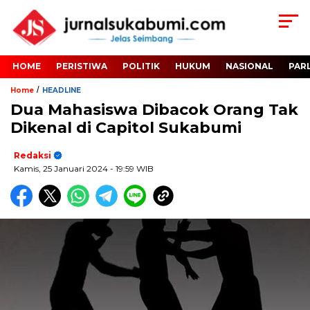
HOME
PERISTIWA
POLITIK
HUKUM
NASIONAL
PAR
/
Home
HEADLINE
Dua Mahasiswa Dibacok Orang Tak
Dikenal di Capitol Sukabumi
Redaksi
Kamis, 25 Januari 2024
- 19:59 WIB