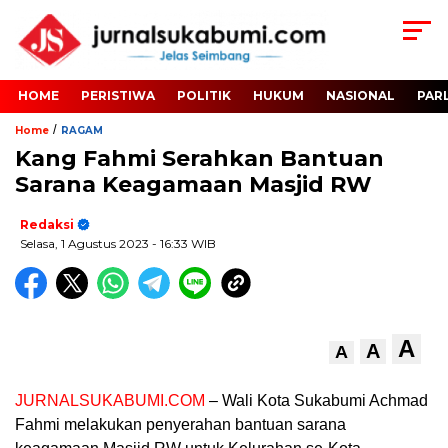
HOME
PERISTIWA
POLITIK
HUKUM
NASIONAL
PAR
/
Home
RAGAM
Kang Fahmi Serahkan Bantuan
Sarana Keagamaan Masjid RW
Redaksi
Selasa, 1 Agustus 2023
- 16:33 WIB
A
A
A
JURNALSUKABUMI.COM
– Wali Kota Sukabumi Achmad
Fahmi melakukan penyerahan bantuan sarana