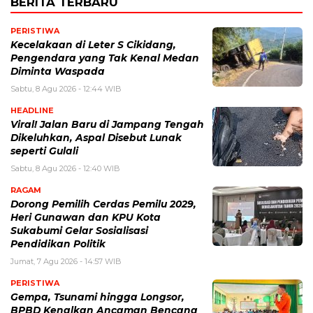
BERITA TERBARU
PERISTIWA
Kecelakaan di Leter S Cikidang,
Pengendara yang Tak Kenal Medan
Diminta Waspada
Sabtu, 8 Agu 2026 - 12:44 WIB
HEADLINE
Viral! Jalan Baru di Jampang Tengah
Dikeluhkan, Aspal Disebut Lunak
seperti Gulali
Sabtu, 8 Agu 2026 - 12:40 WIB
RAGAM
Dorong Pemilih Cerdas Pemilu 2029,
Heri Gunawan dan KPU Kota
Sukabumi Gelar Sosialisasi
Pendidikan Politik
Jumat, 7 Agu 2026 - 14:57 WIB
PERISTIWA
Gempa, Tsunami hingga Longsor,
BPBD Kenalkan Ancaman Bencana