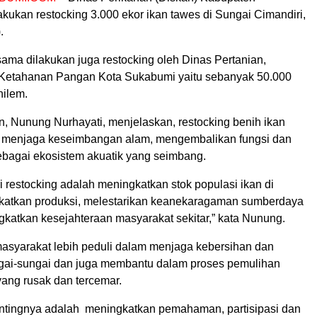
kukan restocking 3.000 ekor ikan tawes di Sungai Cimandiri,
.
sama dilakukan juga restocking oleh Dinas Pertanian,
Ketahanan Pangan Kota Sukabumi yaitu sebanyak 50.000
nilem.
n, Nunung Nurhayati, menjelaskan, restocking benih ikan
k menjaga keseimbangan alam, mengembalikan fungsi dan
ebagai ekosistem akuatik yang seimbang.
ri restocking adalah meningkatkan stok populasi ikan di
katkan produksi, melestarikan keanekaragaman sumberdaya
gkatkan kesejahteraan masyarakat sekitar,” kata Nunung.
masyarakat lebih peduli dalam menjaga kebersihan dan
ngai-sungai dan juga membantu dalam proses pemulihan
yang rusak dan tercemar.
entingnya adalah meningkatkan pemahaman, partisipasi dan