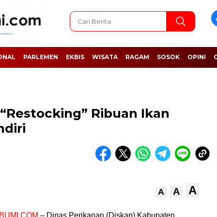
ONAL
PARLEMEN
EKBIS
WISATA
RAGAM
SOSOK
OPINI
“Restocking” Ribuan Ikan
diri
A
A
A
BUMI.COM
– Dinas Perikanan (Diskan) Kabupaten