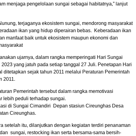
dalam menjaga pengelolaan sungai sebagai habitatnya,” lanjut
a Nunung, terjaganya ekosistem sungai, mendorong masyarakat
eradaan ikan yang hidup diperairan bebas. Keberadaan ikan
n manfaat baik untuk ekosistem maupun ekonomi dan
 masyarakat
sanakan ujarnya, dalam rangka memperingati Hari Sungai
2023 yang jatuh pada setiap tanggal 27 Juli. Penetapan Hari
l ditetapkan sejak tahun 2011 melalui Peraturan Pemerintah
n 2011.
raturan Pemerintah tersebut dalam rangka memotivasi
 lebih peduli terhadap sungai.
kasi di Sungai Cimandiri Depan stasiun Cireunghas Desa
tan Cireunghas.
 setelah itu, dilanjutkan dengan kegiatan terdiri penanaman
an sungai, restocking ikan serta bersama-sama bersih-