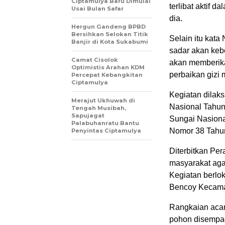
Ciptamulya Baru Dimulai
terlibat aktif 
Usai Bulan Safar
dia.
Hergun Gandeng BPBD
Bersihkan Selokan Titik
Selain itu kat
Banjir di Kota Sukabumi
sadar akan keb
Camat Cisolok
akan memberika
Optimistis Arahan KDM
perbaikan gizi
Percepat Kebangkitan
Ciptamulya
Kegiatan dilak
Merajut Ukhuwah di
Nasional Tahun 
Tengah Musibah,
Sapujagat
Sungai Nasiona
Palabuhanratu Bantu
Nomor 38 Tahu
Penyintas Ciptamulya
Diterbitkan Pe
masyarakat agar
Kegiatan berlo
Bencoy Kecama
Rangkaian acara
pohon disempad