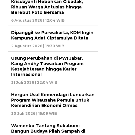
Krisdayanti Hebohkan Cibadak,
Ribuan Warga Antusias hingga
Berebut Foto Bersama
6 Agustus 2026 | 12:04 WIB
Dipanggil ke Purwakarta, KDM Ingin
Kampung Adat Ciptamulya Ditata
2 Agustus 2026 | 19:30 WIB
Usung Perubahan di PWI Jabar,
Kang Andhy Tawarkan Program
Kesejahteraan hingga Karier
Internasional
31 Juli 2026 | 22:04 WIB
Hergun Usul Kemendagri Luncurkan
Program Wirausaha Pemula untuk
Kemandirian Ekonomi Ormas
30 Juli 2026 | 15:09 WIB
Wamenko Tantang Sukabumi
Bangun Budaya Pilah Sampah di