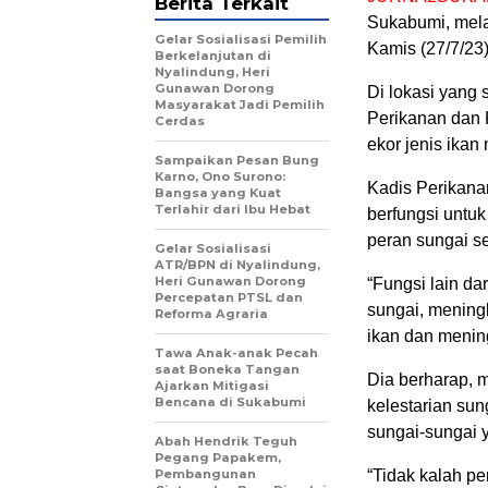
Berita Terkait
Sukabumi, mela
Gelar Sosialisasi Pemilih
Kamis (27/7/23)
Berkelanjutan di
Nyalindung, Heri
Gunawan Dorong
Di lokasi yang 
Masyarakat Jadi Pemilih
Perikanan dan 
Cerdas
ekor jenis ikan 
Sampaikan Pesan Bung
Karno, Ono Surono:
Kadis Perikana
Bangsa yang Kuat
Terlahir dari Ibu Hebat
berfungsi untu
peran sungai s
Gelar Sosialisasi
ATR/BPN di Nyalindung,
Heri Gunawan Dorong
“Fungsi lain da
Percepatan PTSL dan
sungai, mening
Reforma Agraria
ikan dan menin
Tawa Anak-anak Pecah
saat Boneka Tangan
Dia berharap, 
Ajarkan Mitigasi
Bencana di Sukabumi
kelestarian su
sungai-sungai 
Abah Hendrik Teguh
Pegang Papakem,
Pembangunan
“Tidak kalah p