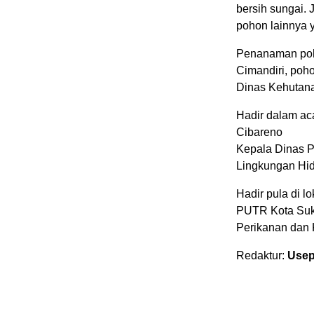
bersih sungai. 
pohon lainnya 
Penanaman poho
Cimandiri, poh
Dinas Kehutana
Hadir dalam a
Cibareno
Kepala Dinas P
Lingkungan Hid
Hadir pula di 
PUTR Kota Suk
Perikanan dan
Redaktur:
Usep