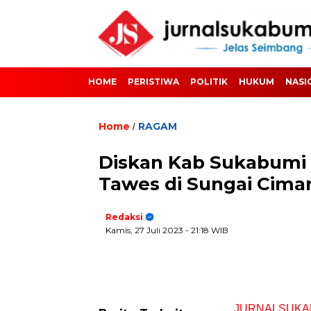
HOME
PERISTIWA
POLITIK
HUKUM
NASI
Home
RAGAM
/
Diskan Kab Sukabumi 
Tawes di Sungai Ciman
Redaksi
Kamis, 27 Juli 2023
- 21:18 WIB
JURNALSUKA