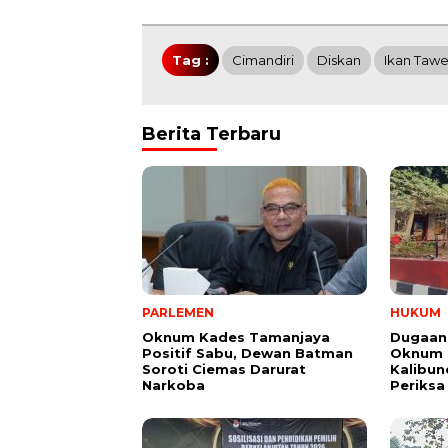
Tag :
Cimandiri
Diskan
Ikan Tawe
Berita Terbaru
PARLEMEN
HUKUM
Oknum Kades Tamanjaya
Dugaan
Positif Sabu, Dewan Batman
Oknum G
Soroti Ciemas Darurat
Kalibund
Narkoba
Periksa