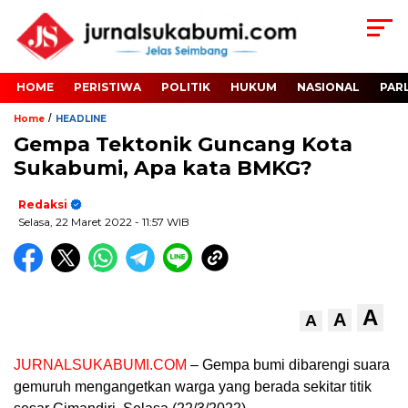
HOME
PERISTIWA
POLITIK
HUKUM
NASIONAL
PAR
/
Home
HEADLINE
Gempa Tektonik Guncang Kota
Sukabumi, Apa kata BMKG?
Redaksi
Selasa, 22 Maret 2022
- 11:57 WIB
A
A
A
JURNALSUKABUMI.COM
– Gempa bumi dibarengi suara
gemuruh mengangetkan warga yang berada sekitar titik