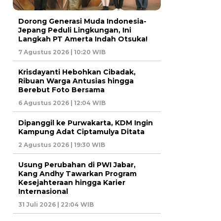
Dorong Generasi Muda Indonesia-
Jepang Peduli Lingkungan, Ini
Langkah PT Amerta Indah Otsuka!
7 Agustus 2026 | 10:20 WIB
Krisdayanti Hebohkan Cibadak,
Ribuan Warga Antusias hingga
Berebut Foto Bersama
6 Agustus 2026 | 12:04 WIB
Dipanggil ke Purwakarta, KDM Ingin
Kampung Adat Ciptamulya Ditata
2 Agustus 2026 | 19:30 WIB
Usung Perubahan di PWI Jabar,
Kang Andhy Tawarkan Program
Kesejahteraan hingga Karier
Internasional
31 Juli 2026 | 22:04 WIB