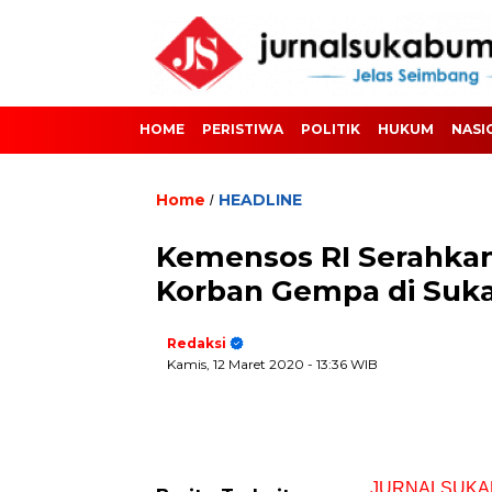
HOME
PERISTIWA
POLITIK
HUKUM
NASI
Home
HEADLINE
/
Kemensos RI Serahkan
Korban Gempa di Suk
Redaksi
Kamis, 12 Maret 2020
- 13:36 WIB
JURNALSUKA