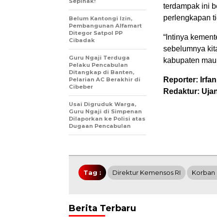
Sepihak!
terdampak ini 
perlengkapan ti
Belum Kantongi Izin,
Pembangunan Alfamart
Ditegor Satpol PP
“Intinya kemen
Cibadak
sebelumnya kit
Guru Ngaji Terduga
kabupaten maup
Pelaku Pencabulan
Ditangkap di Banten,
Reporter: Irfan
Pelarian AC Berakhir di
Cibeber
Redaktur: Uja
Usai Digruduk Warga,
Guru Ngaji di Simpenan
Dilaporkan ke Polisi atas
Dugaan Pencabulan
Tag :
Direktur Kemensos RI
Korban
Berita Terbaru