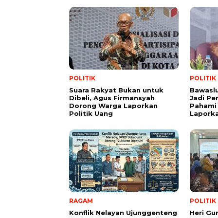
POLITIK
POLITIK
Suara Rakyat Bukan untuk
Bawasl
Dibeli, Agus Firmansyah
Jadi Pe
Dorong Warga Laporkan
Pahami 
Politik Uang
Lapork
RAGAM
POLITIK
Konflik Nelayan Ujunggenteng
Heri Gu