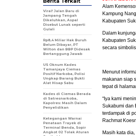
Berita Terkait
Alam Kemensos
Viral! Jalan Baru di
Kampung Nangg
Jampang Tengah
Dikeluhkan, Aspal
Kabupaten Suka
Disebut Lunak seperti
Gulali
Dalam kunjunga
Kabupaten Suk
Rp8,4 Miliar Hak Buruh
Belum Dibayar, PT
secara simbolis
Wilton dan BBP Didesak
Bertanggung Jawab
US Oknum Kades
Tamanjaya Ciemas
Menurut inform
Positif Narkoba, Polisi
Ungkap Barang Bukti
makanan siap s
Alat Hisap Sabu
tepat di halam
Kades di Ciemas Berada
“Iya kami meni
di Satresnarkoba,
Kapolres: Masih Dalam
Sukabumi dan B
Penyelidikan
terdampak di p
Ketegangan Warnai
Rachmat Koesna
Penataan Trayek di
Terminal Benda, Sopir
Angkot 02 Tolak Aturan
Masih kata dia