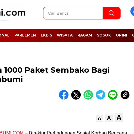
ONAL
PARLEMEN
EKBIS
WISATA
RAGAM
SOSOK
OPINI
 1000 Paket Sembako Bagi
abumi
A
A
A
BUMI.COM
– Direktur Perlindungan Sosial Korban Bencana