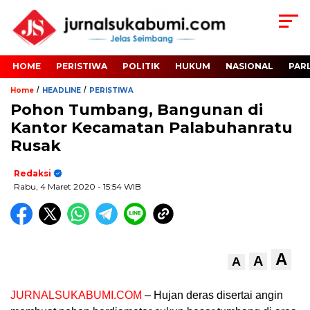
HOME
PERISTIWA
POLITIK
HUKUM
NASIONAL
PAR
/
/
Home
HEADLINE
PERISTIWA
Pohon Tumbang, Bangunan di
Kantor Kecamatan Palabuhanratu
Rusak
Redaksi
Rabu, 4 Maret 2020
- 15:54 WIB
A
A
A
JURNALSUKABUMI.COM
– Hujan deras disertai angin