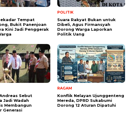
POLITIK
Sekadar Tempat
Suara Rakyat Bukan untuk
ng, Bukit Panenjoan
Dibeli, Agus Firmansyah
ya Kini Jadi Penggerak
Dorong Warga Laporkan
arga
Politik Uang
RAGAM
Andreas Sebut
Konflik Nelayan Ujunggenteng
a Jadi Wadah
Mereda, DPRD Sukabumi
gis Membangun
Dorong 12 Aturan Dipatuhi
 Generasi ‎