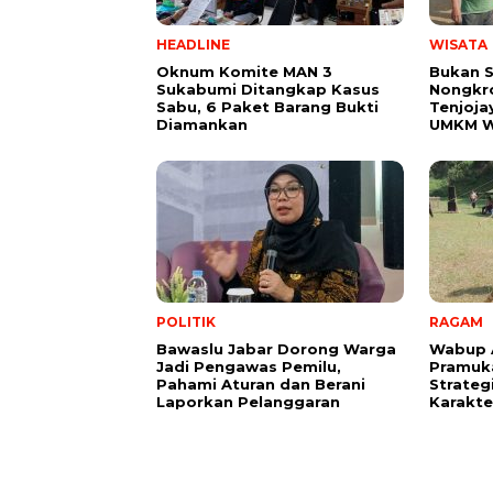
HEADLINE
WISATA
Oknum Komite MAN 3
Bukan 
Sukabumi Ditangkap Kasus
Nongkro
Sabu, 6 Paket Barang Bukti
Tenjoja
Diamankan
UMKM W
POLITIK
RAGAM
Bawaslu Jabar Dorong Warga
Wabup 
Jadi Pengawas Pemilu,
Pramuk
Pahami Aturan dan Berani
Strate
Laporkan Pelanggaran
Karakter