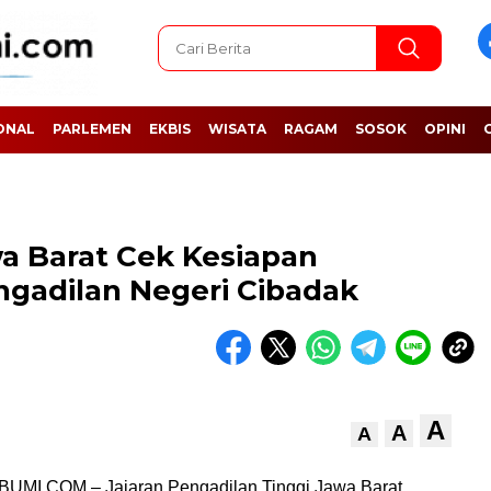
ONAL
PARLEMEN
EKBIS
WISATA
RAGAM
SOSOK
OPINI
a Barat Cek Kesiapan
ngadilan Negeri Cibadak
A
A
A
I.COM – Jajaran Pengadilan Tinggi Jawa Barat