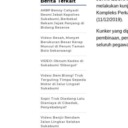
Berita Terkait
melakukan kunj
AKBP Benny Cahyadi
Kompleks Perka
Resmi Jabat Kapolres
Sukabumi, Berbekal
(11/12/2019).
Rekam Jejak Panjang di
Bidang Reserse
Kunker yang di
pembinaan, pen
Video: Resah, Monyet
Berukuran Besar Kerap
seluruh pegawa
Muncul di Perum Taman
Bolo Sekarwangi
VIDEO: Oknum Kades di
Sukabumi ‘Diborgol’
Video: Rem Blong! Truk
Terguling Timpa Sepeda
Motor di Jalur Lingsel
Sukabumi
Sopir Truk Diadang Lalu
Dianiaya di Cibadak,
Penyebabnya?
Video: Banjir Rendam
Jalan Lingkar Selatan
Sukabumi