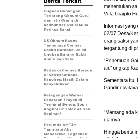
Berita Terkait
menemukan salah
Dugaan Hubungan
Villa Graipto H
Terlarang Oknum Guru
dan Istri Orang di
Kalibunder, Polisi Mulai
Informasi yang
Periksa Saksi
02/07 Desa/Kec
orang saksi yan
US Oknum Kades
Tamanjaya Ciemas
tergantung di p
Positif Narkoba, Polisi
Ungkap Barang Bukti
Alat Hisap Sabu
“Penemuan Gandi
air,” ungkap K
Kades di Ciemas Berada
di Satresnarkoba,
Kapolres: Masih Dalam
Sementara itu,
Penyelidikan
Gandir diwilay
Ketegangan Warnai
Penataan Trayek di
Terminal Benda, Sopir
Angkot 02 Tolak Aturan
“Memang ada ke
Sepihak!
ujarnya
Perumda AMTJM
Tanggapi Aksi
Hingga berita i
Mahasiswa, Tegaskan