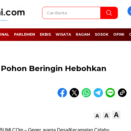
ONAL
PARLEMEN
EKBIS
WISATA
RAGAM
SOSOK
OPINI
i Pohon Beringin Hebohkan
A
A
A
MI.COm – Geger, warga Desa/Kecamatan Cidahu