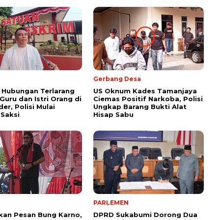
Gerbang Desa
 Hubungan Terlarang
US Oknum Kades Tamanjaya
uru dan Istri Orang di
Ciemas Positif Narkoba, Polisi
er, Polisi Mulai
Ungkap Barang Bukti Alat
 Saksi
Hisap Sabu
PARLEMEN
kan Pesan Bung Karno,
DPRD Sukabumi Dorong Dua