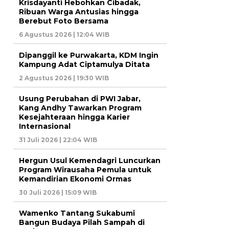
Krisdayanti Hebohkan Cibadak,
Ribuan Warga Antusias hingga
Berebut Foto Bersama
6 Agustus 2026 | 12:04 WIB
Dipanggil ke Purwakarta, KDM Ingin
Kampung Adat Ciptamulya Ditata
2 Agustus 2026 | 19:30 WIB
Usung Perubahan di PWI Jabar,
Kang Andhy Tawarkan Program
Kesejahteraan hingga Karier
Internasional
31 Juli 2026 | 22:04 WIB
Hergun Usul Kemendagri Luncurkan
Program Wirausaha Pemula untuk
Kemandirian Ekonomi Ormas
30 Juli 2026 | 15:09 WIB
Wamenko Tantang Sukabumi
Bangun Budaya Pilah Sampah di