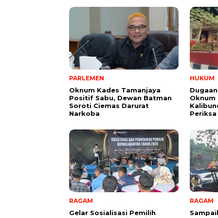
PARLEMEN
HUKUM
Oknum Kades Tamanjaya
Dugaan
Positif Sabu, Dewan Batman
Oknum G
Soroti Ciemas Darurat
Kalibund
Narkoba
Periksa
RAGAM
RAGAM
Gelar Sosialisasi Pemilih
Sampai