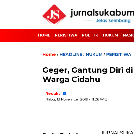
HOME
PERISTIWA
POLITIK
HUKUM
NASI
Home
HEADLINE
HUKUM
PERISTIWA
/
/
/
Geger, Gantung Diri d
Warga Cidahu
Redaksi
Rabu, 13 November 2019
- 11:26 WIB
JURNALSUKABU