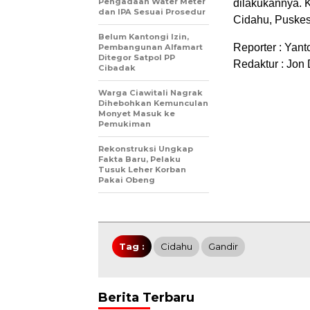
Pengadaan Water Meter
dilakukannya. 
dan IPA Sesuai Prosedur
Cidahu, Puske
Belum Kantongi Izin,
Reporter : Yant
Pembangunan Alfamart
Ditegor Satpol PP
Redaktur : Jon
Cibadak
Warga Ciawitali Nagrak
Dihebohkan Kemunculan
Monyet Masuk ke
Pemukiman
Rekonstruksi Ungkap
Fakta Baru, Pelaku
Tusuk Leher Korban
Pakai Obeng
Tag :
Cidahu
Gandir
Berita Terbaru