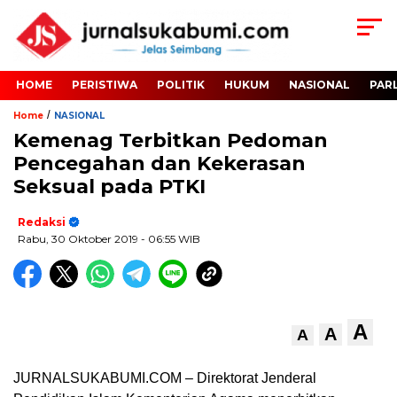
HOME
PERISTIWA
POLITIK
HUKUM
NASIONAL
PAR
/
Home
NASIONAL
Kemenag Terbitkan Pedoman
Pencegahan dan Kekerasan
Seksual pada PTKI
Redaksi
Rabu, 30 Oktober 2019
- 06:55 WIB
A
A
A
JURNALSUKABUMI.COM – Direktorat Jenderal