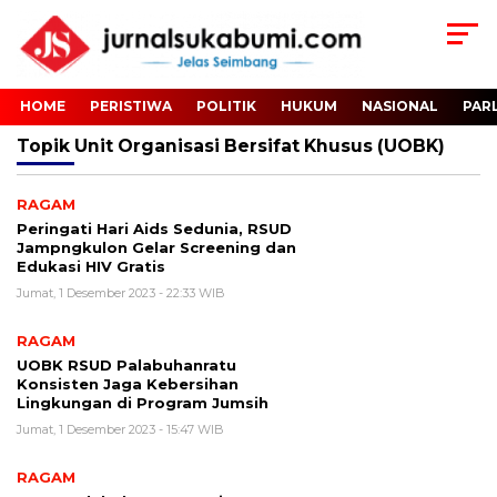
HOME
PERISTIWA
POLITIK
HUKUM
NASIONAL
PAR
Topik
Unit Organisasi Bersifat Khusus (UOBK)
RAGAM
Peringati Hari Aids Sedunia, RSUD
Jampngkulon Gelar Screening dan
Edukasi HIV Gratis
Jumat, 1 Desember 2023 - 22:33 WIB
RAGAM
UOBK RSUD Palabuhanratu
Konsisten Jaga Kebersihan
Lingkungan di Program Jumsih
Jumat, 1 Desember 2023 - 15:47 WIB
RAGAM