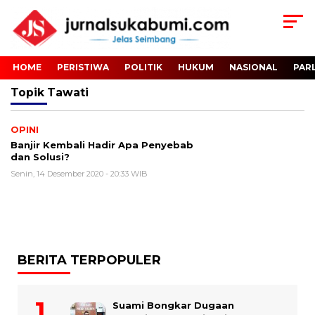
HOME
PERISTIWA
POLITIK
HUKUM
NASIONAL
PAR
Topik
Tawati
OPINI
Banjir Kembali Hadir Apa Penyebab
dan Solusi?
Senin, 14 Desember 2020 - 20:33 WIB
BERITA TERPOPULER
Suami Bongkar Dugaan