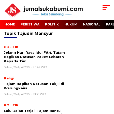
HOME
PERISTIWA
POLITIK
HUKUM
NASIONAL
PAR
Topik
Tajudin Mansyur
POLITIK
Jelang Hari Raya Idul Fitri, Tajam
Bagikan Ratusan Paket Lebaran
Kepada Tim
Selasa, 26 April 2022 - 23:42 WIB
Religi
Tajam Bagikan Ratusan Takjil di
Warungkaira
Selasa, 26 April 2022 - 18:33 WIB
POLITIK
Lalui Jalan Terjal, Tajam Bantu