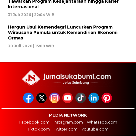
Tawarkan Program Kesejahteraan hingga Karier
Internasional
31 Juli 2026 | 22:04 WIB
Hergun Usul Kemendagri Luncurkan Program
Wirausaha Pemula untuk Kemandirian Ekonomi
Ormas
30 Juli 2026 | 15:09 WIB
MEDIA NETWORK
Facebook.com
Instagram.com
Whatsapp.com
Tiktok.com
Twitter.com
Youtube.com