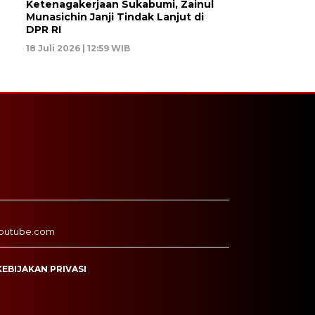
Ketenagakerjaan Sukabumi, Zainul
Munasichin Janji Tindak Lanjut di
DPR RI
18 Juli 2026 | 12:59 WIB
outube.com
KEBIJAKAN PRIVASI