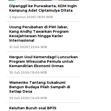
Dipanggil ke Purwakarta, KDM Ingin
Kampung Adat Ciptamulya Ditata
2 Agustus 2026 | 19:30 WIB
Usung Perubahan di PWI Jabar,
Kang Andhy Tawarkan Program
Kesejahteraan hingga Karier
Internasional
31 Juli 2026 | 22:04 WIB
Hergun Usul Kemendagri Luncurkan
Program Wirausaha Pemula untuk
Kemandirian Ekonomi Ormas
30 Juli 2026 | 15:09 WIB
Wamenko Tantang Sukabumi
Bangun Budaya Pilah Sampah di
Setiap Desa
29 Juli 2026 | 14:29 WIB
Keluhan Buruh soal BPJS