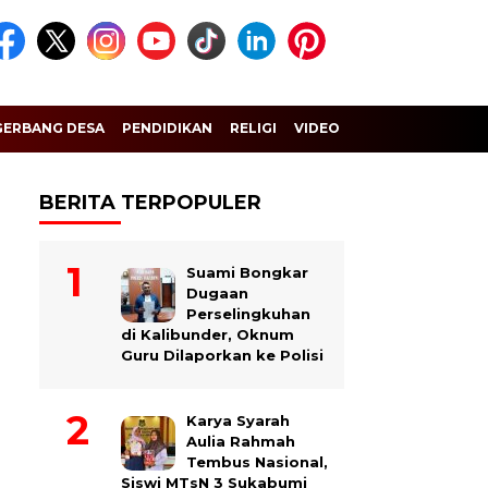
GERBANG DESA
PENDIDIKAN
RELIGI
VIDEO
BERITA TERPOPULER
Suami Bongkar
Dugaan
Perselingkuhan
di Kalibunder, Oknum
Guru Dilaporkan ke Polisi
Karya Syarah
Aulia Rahmah
Tembus Nasional,
Siswi MTsN 3 Sukabumi