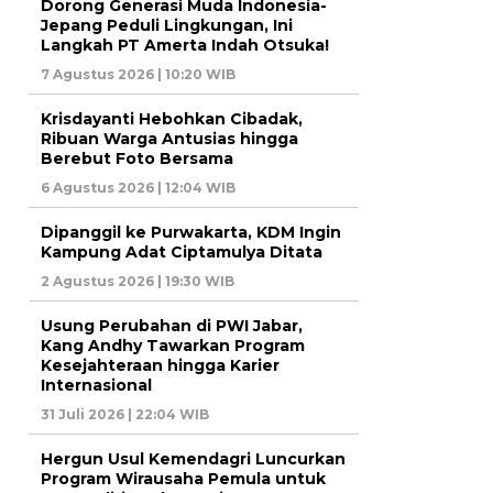
Dorong Generasi Muda Indonesia-
Jepang Peduli Lingkungan, Ini
Langkah PT Amerta Indah Otsuka!
7 Agustus 2026 | 10:20 WIB
Krisdayanti Hebohkan Cibadak,
Ribuan Warga Antusias hingga
Berebut Foto Bersama
6 Agustus 2026 | 12:04 WIB
Dipanggil ke Purwakarta, KDM Ingin
Kampung Adat Ciptamulya Ditata
2 Agustus 2026 | 19:30 WIB
Usung Perubahan di PWI Jabar,
Kang Andhy Tawarkan Program
Kesejahteraan hingga Karier
Internasional
31 Juli 2026 | 22:04 WIB
Hergun Usul Kemendagri Luncurkan
Program Wirausaha Pemula untuk