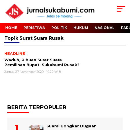
HOME
PERISTIWA
POLITIK
HUKUM
NASIONAL
PAR
Topik
Surat Suara Rusak
HEADLINE
Waduh, Ribuan Surat Suara
Pemilihan Bupati Sukabumi Rusak?
Jumat, 27 November 2020 - 19:29 WIB
BERITA TERPOPULER
Suami Bongkar Dugaan