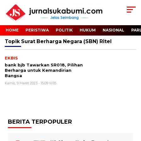
HOME
PERISTIWA
POLITIK
HUKUM
NASIONAL
PAR
Topik
Surat Berharga Negara (SBN) Ritel
EKBIS
bank bjb Tawarkan SR018, Pilihan
Berharga untuk Kemandirian
Bangsa
Kamis, 9 Maret 2023 - 15:09 WIB
BERITA TERPOPULER