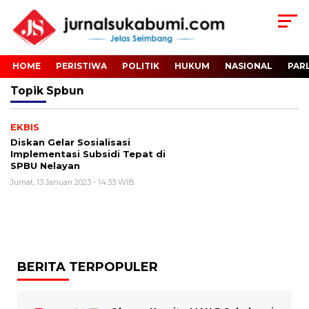
HOME
PERISTIWA
POLITIK
HUKUM
NASIONAL
PAR
Topik
Spbun
EKBIS
Diskan Gelar Sosialisasi
Implementasi Subsidi Tepat di
SPBU Nelayan
Jumat, 13 Januari 2023 - 14:33 WIB
BERITA TERPOPULER