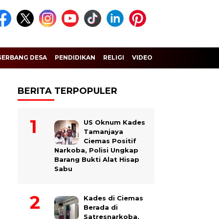
GERBANG DESA
PENDIDIKAN
RELIGI
VIDEO
BERITA TERPOPULER
US Oknum Kades
Tamanjaya
Ciemas Positif
Narkoba, Polisi Ungkap
Barang Bukti Alat Hisap
Sabu
Kades di Ciemas
Berada di
Satresnarkoba,