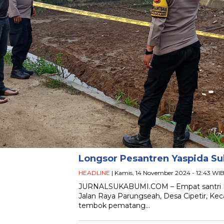
Longsor Pesantren Yaspida Suk
HEADLINE
| Kamis, 14 November 2024 - 12:43 WI
JURNALSUKABUMI.COM – Empat santri Pon
Jalan Raya Parungseah, Desa Cipetir, K
tembok pematang…