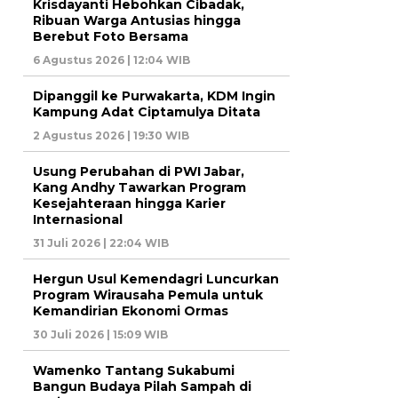
Krisdayanti Hebohkan Cibadak,
Ribuan Warga Antusias hingga
Berebut Foto Bersama
6 Agustus 2026 | 12:04 WIB
Dipanggil ke Purwakarta, KDM Ingin
Kampung Adat Ciptamulya Ditata
2 Agustus 2026 | 19:30 WIB
Usung Perubahan di PWI Jabar,
Kang Andhy Tawarkan Program
Kesejahteraan hingga Karier
Internasional
31 Juli 2026 | 22:04 WIB
Hergun Usul Kemendagri Luncurkan
Program Wirausaha Pemula untuk
Kemandirian Ekonomi Ormas
30 Juli 2026 | 15:09 WIB
Wamenko Tantang Sukabumi
Bangun Budaya Pilah Sampah di