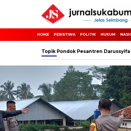
HOME
PERISTIWA
POLITIK
HUKUM
NASI
Topik
Pondok Pesantren Darussyifa