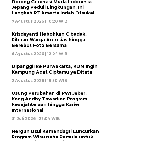
Dorong Generasi Muda Indonesia-
Jepang Peduli Lingkungan, Ini
Langkah PT Amerta Indah Otsuka!
7 Agustus 2026 | 10:20 WIB
Krisdayanti Hebohkan Cibadak,
Ribuan Warga Antusias hingga
Berebut Foto Bersama
6 Agustus 2026 | 12:04 WIB
Dipanggil ke Purwakarta, KDM Ingin
Kampung Adat Ciptamulya Ditata
2 Agustus 2026 | 19:30 WIB
Usung Perubahan di PWI Jabar,
Kang Andhy Tawarkan Program
Kesejahteraan hingga Karier
Internasional
31 Juli 2026 | 22:04 WIB
Hergun Usul Kemendagri Luncurkan
Program Wirausaha Pemula untuk