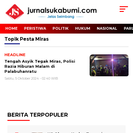
HOME
PERISTIWA
POLITIK
HUKUM
NASIONAL
PAR
Topik
Pesta Miras
HEADLINE
Tengah Asyik Tegak Miras, Polisi
Razia Hiburan Malam di
Palabuhanratu
Sabtu, 5 Oktober 2024 - 02:40 WIB
BERITA TERPOPULER