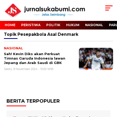
HOME
PERISTIWA
POLITIK
HUKUM
NASIONAL
PAR
Topik
Pesepakbola Asal Denmark
NASIONAL
Sah! Kevin Diks akan Perkuat
Timnas Garuda Indonesia lawan
Jepang dan Arab Saudi di GBK
Sabtu, 9 November 2024 - 15:00 WIB
BERITA TERPOPULER