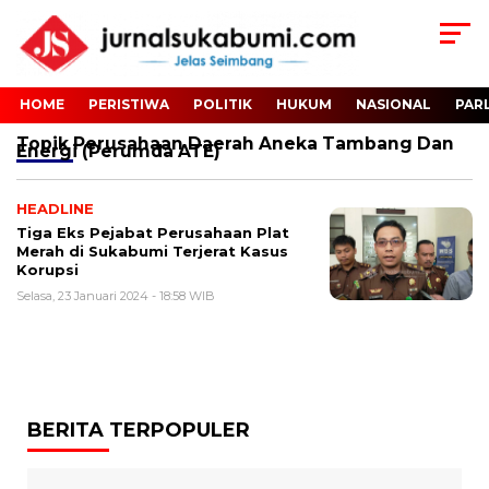
HOME
PERISTIWA
POLITIK
HUKUM
NASIONAL
PAR
Topik
Perusahaan Daerah Aneka Tambang Dan
Energi (Perumda ATE)
HEADLINE
Tiga Eks Pejabat Perusahaan Plat
Merah di Sukabumi Terjerat Kasus
Korupsi
Selasa, 23 Januari 2024 - 18:58 WIB
BERITA TERPOPULER