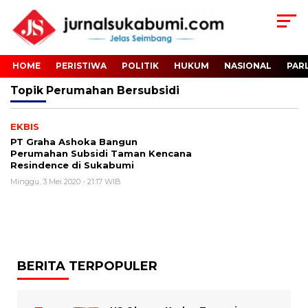
HOME
PERISTIWA
POLITIK
HUKUM
NASIONAL
PAR
Topik
Perumahan Bersubsidi
EKBIS
PT Graha Ashoka Bangun
Perumahan Subsidi Taman Kencana
Resindence di Sukabumi
Minggu, 3 Mei 2020 - 21:17 WIB
BERITA TERPOPULER