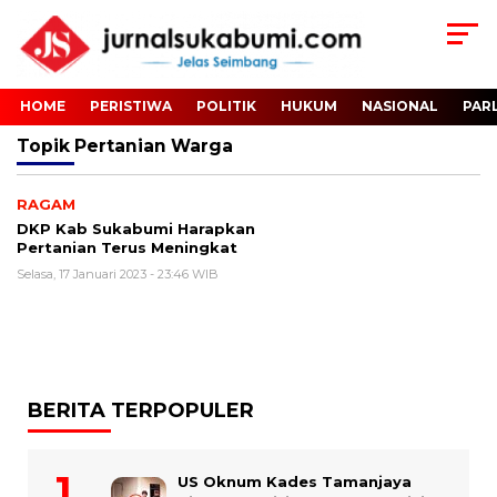
HOME
PERISTIWA
POLITIK
HUKUM
NASIONAL
PAR
Topik
Pertanian Warga
RAGAM
DKP Kab Sukabumi Harapkan
Pertanian Terus Meningkat
Selasa, 17 Januari 2023 - 23:46 WIB
BERITA TERPOPULER
US Oknum Kades Tamanjaya