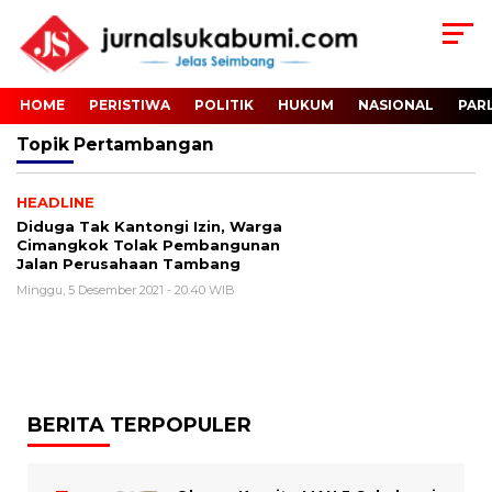
HOME
PERISTIWA
POLITIK
HUKUM
NASIONAL
PAR
Topik
Pertambangan
HEADLINE
Diduga Tak Kantongi Izin, Warga
Cimangkok Tolak Pembangunan
Jalan Perusahaan Tambang
Minggu, 5 Desember 2021 - 20:40 WIB
BERITA TERPOPULER