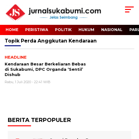
HOME
PERISTIWA
POLITIK
HUKUM
NASIONAL
PAR
Topik
Perda Anggkutan Kendaraan
HEADLINE
Kendaraan Besar Berkeliaran Bebas
di Sukabumi, DPC Organda ‘Sentil’
Dishub
Rabu, 1 Juli 2020 - 22:41 WIB
BERITA TERPOPULER