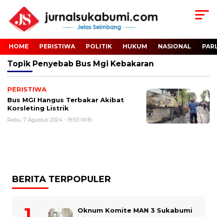
HOME
PERISTIWA
POLITIK
HUKUM
NASIONAL
PAR
Topik
Penyebab Bus Mgi Kebakaran
PERISTIWA
Bus MGI Hangus Terbakar Akibat
Korsleting Listrik
Rabu, 7 Agustus 2024 - 19:53 WIB
BERITA TERPOPULER
Oknum Komite MAN 3 Sukabumi