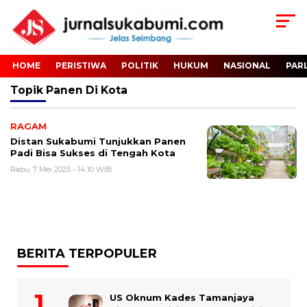
HOME
PERISTIWA
POLITIK
HUKUM
NASIONAL
PAR
Topik
Panen Di Kota
RAGAM
Distan Sukabumi Tunjukkan Panen
Padi Bisa Sukses di Tengah Kota
Rabu, 7 Mei 2025 - 14:10 WIB
BERITA TERPOPULER
US Oknum Kades Tamanjaya