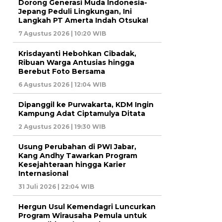
Dorong Generasi Muda Indonesia-
Jepang Peduli Lingkungan, Ini
Langkah PT Amerta Indah Otsuka!
7 Agustus 2026 | 10:20 WIB
Krisdayanti Hebohkan Cibadak,
Ribuan Warga Antusias hingga
Berebut Foto Bersama
6 Agustus 2026 | 12:04 WIB
Dipanggil ke Purwakarta, KDM Ingin
Kampung Adat Ciptamulya Ditata
2 Agustus 2026 | 19:30 WIB
Usung Perubahan di PWI Jabar,
Kang Andhy Tawarkan Program
Kesejahteraan hingga Karier
Internasional
31 Juli 2026 | 22:04 WIB
Hergun Usul Kemendagri Luncurkan
Program Wirausaha Pemula untuk