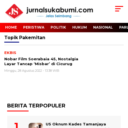
HOME
PERISTIWA
POLITIK
HUKUM
NASIONAL
PAR
Topik
Pakemitan
EKBIS
Nobar Film Soerabaia 45, Nostalgia
Layar Tancap ‘Misbar’ di Cicurug
Minggu, 28 Agustus 2022 - 13:38 WIB
BERITA TERPOPULER
US Oknum Kades Tamanjaya