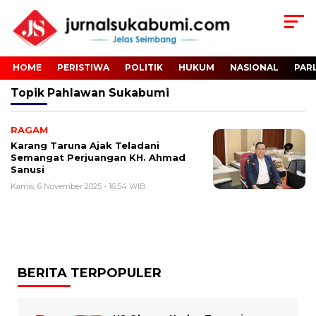
HOME
PERISTIWA
POLITIK
HUKUM
NASIONAL
PAR
Topik
Pahlawan Sukabumi
RAGAM
Karang Taruna Ajak Teladani
Semangat Perjuangan KH. Ahmad
Sanusi
Kamis, 6 November 2025 - 16:54 WIB
BERITA TERPOPULER